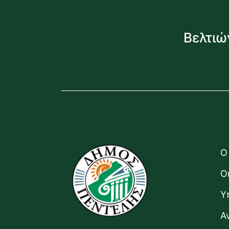
Βελτιώ
Ο
Ο
Υ
Α