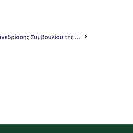
Πρόσκληση 13ης Έκτακτης Συνεδρίασης Συμβουλίου της Κοινότητας Νέας Πεντέλης του Δήμου Πεντέλης