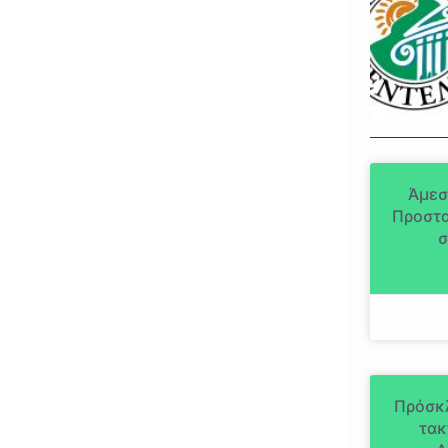
Άμεσ
Προστα
σ
Πρόσκ
τακ