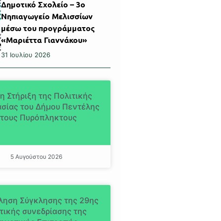
Δημοτικό Σχολείο – 3ο
Νηπιαγωγείο Μελισσίων
μέσω του προγράμματος
«Μαριέττα Γιαννάκου»
31 Ιουλίου 2026
η Στήριξη της Πολιτικής
σίας του Δήμου Πεντέλης
τους Πυρόπληκτους
5 Αυγούστου 2026
ληση Σύγκλησης της 29ης
τικής συνεδρίασης της