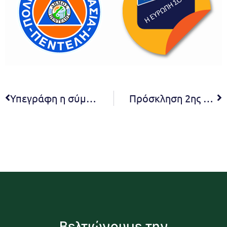
Υπεγράφη η σύμβαση για την κατασκευή του έργου αποχέτευσης της περιοχής της Καλλιθέας Πεντέλης. Δήμητρα Κεχαγιά: Υποσχεθήκαμε στους κατοίκους της Καλλιθέας Πεντέλης ότι η περιοχή θα αποκτήσει δίκτυο αποχέτευσης και τηρήσαμε στο ακέραιο την υπόσχεσή μας
Πρόσκληση 2ης συνεδρίασης Ε.Π.Ζ. 2023
Βελτιώνουμε την