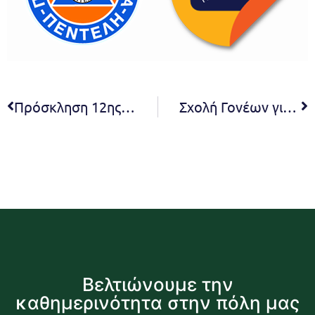
Πρόσκληση 12ης Τακτικής Συνεδρίασης Συμβουλίου της Κοινότητας Νέας Πεντέλης του Δήμου Πεντέλης
Σχολή Γονέων για γονείς με παιδιά 6-12 ετών λειτουργεί στο Δήμο Πεντέλης
Βελτιώνουμε την
καθημερινότητα στην πόλη μας