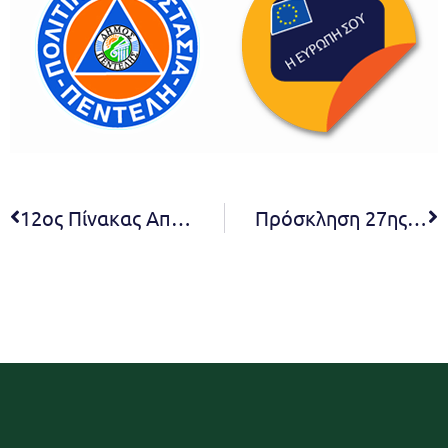
12ος Πίνακας Αποφάσεων Σ.Ε. α΄ βάθμιας εκπαίδευσης 2020
Πρόσκληση 27ης τακτικής συνεδρίασης Δ.Σ. 2020