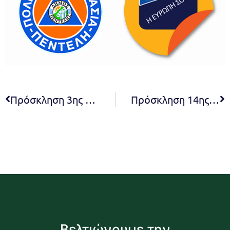
Πρόσκληση 3ης συνεδρίασης Ε.Π.Ζ. 2021
Πρόσκληση 14ης Τακτικής Συνεδρίασης Συμβουλίου της Κοινότητας Μελισσίων του Δήμου Πεντέλης
Βελτιώνουμε την