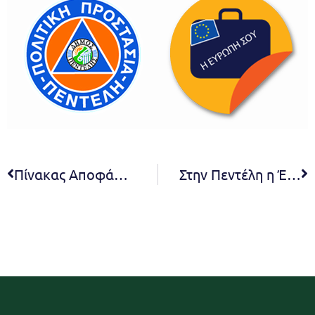
Πίνακας Αποφάσεων Σ.Ε. β΄ βάθμιας εκπαίδευσης 3/2022
Στην Πεντέλη η Έκτακτη Συνεδρίαση του Συντονιστικού Οργάνου Πολιτικής Προστασίας της Περιφέρειας