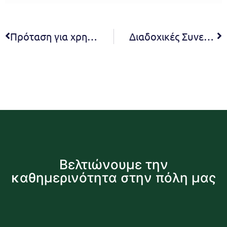
Πρόταση για χρηματοδότηση προστασίας δασικών εκτάσεων προετοιμάζει να υποβάλλει ο Δήμος Πεντέλης στο ΕΣΠΑ
Διαδοχικές Συνεδριάσεις Οικονομικής Επιτροπής, Συντονιστικού Οργάνου Πολιτικής Προστασίας και συνεδρίαση των επικεφαλής των δημοτικών παρατάξεων του Δήμου Πεντέλης για την αντιμετώπιση του κορωνοϊού Covid-19
Βελτιώνουμε την
καθημερινότητα στην πόλη μας