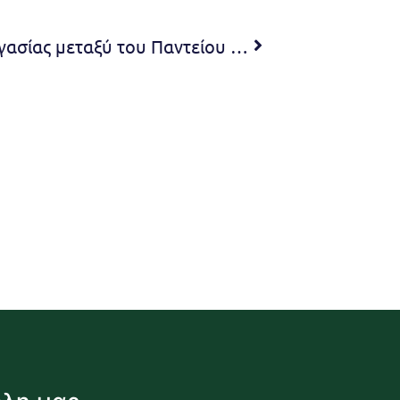
Υπογραφή Μνημονίου συνεργασίας μεταξύ του Παντείου Πανεπιστημίου και του Δήμου Πεντέλης. Δήμητρα Κεχαγιά: «Σήμερα έγινε μόνο η αρχή! Μία πολυεπίπεδη συνεργασία προς όφελος της πόλης μας, μόλις ξεκίνησε!»