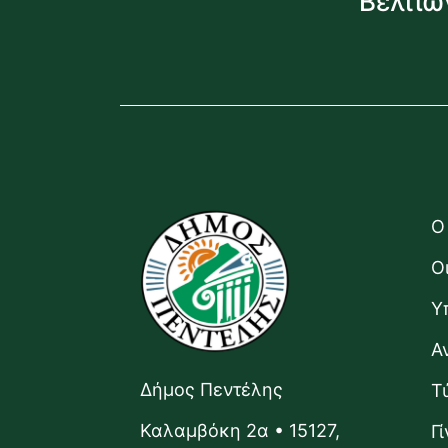
Βελτιώ
Ο
Ο
Υ
Α
Δήμος Πεντέλης
Τ
Καλαμβόκη 2α • 15127,
Γ