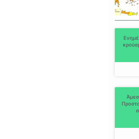
Ενημέ
κρούσμ
Άμεσ
Προστα
σ