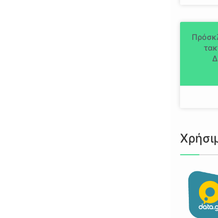
Πρόσκ
τακ
Δ
Χρήσι