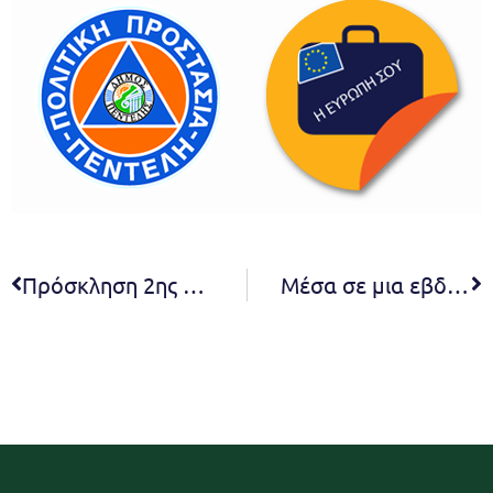
Πρόσκληση 2ης συνεδρίασης Σ.Ε. β΄ βάθμιας εκπαίδευσης 2021
Μέσα σε μια εβδομάδα, απομακρύνθηκαν από τους δρόμους της πόλης 30.000 κυβικά κομμένα κλαδιά και δέντρα που αντιστοιχούν σε όγκο ενός εξαμήνου. Επανέρχεται σε κανονικούς ρυθμούς η πόλη