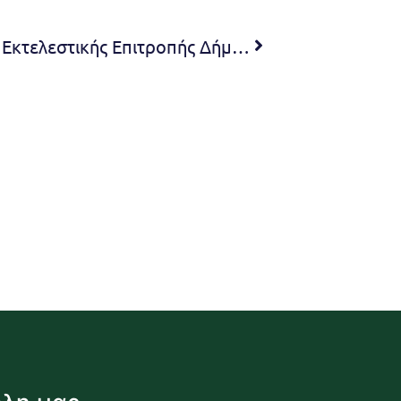
Πρόσκληση 3ης Συνεδρίασης Εκτελεστικής Επιτροπής Δήμου Πεντέλης 2023