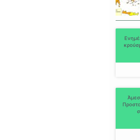
Ενημέ
κρούσμ
Άμεσ
Προστα
σ