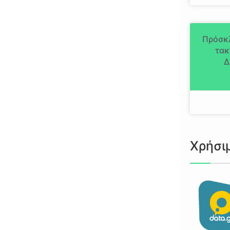
Πρόσκ
τακ
Δ
Χρήσι