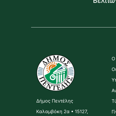
Βελτιώ
Ο
Ο
Υ
Α
Δήμος Πεντέλης
Τ
Καλαμβόκη 2α • 15127,
Γ