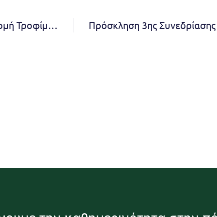
Κοινωνικό Κέντρο Δήμου Πεντέλης: ΤΕΒΑ-Διανομή Τροφίμων και ειδών βασικής υλικής συνδρομής – Τετάρτη 20 Δεκεμβρίου 2023