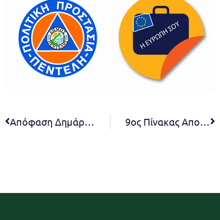
Απόφαση Δημάρχου 607 “Τέλεση των Πολιτικών γάμων”
9ος Πίνακας Αποφάσεων Συμβουλίου Δ.Κ. Μελισσίων 2021