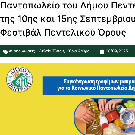
Παντοπωλείο του Δήμου Πεντέ
της 10ης και 15ης Σεπτεμβρίου
Φεστιβάλ Πεντελικού Όρους
Ανακοινώσεις - Δελτία Τύπου
,
Κύρια Άρθρα
08/09/2025