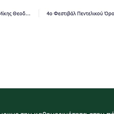
4ο Φεστιβάλ Πεντελικού Όρους – ‘100 Χρόνια Μίκης Θεοδωράκης’ Μαρία Φαραντούρη & Βασίλης Λέκκας 10 Σεπτεμβρίου