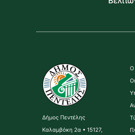
Βελτιώ
Ο
Ο
Υ
Α
Δήμος Πεντέλης
Τ
Καλαμβόκη 2α • 15127,
Γ