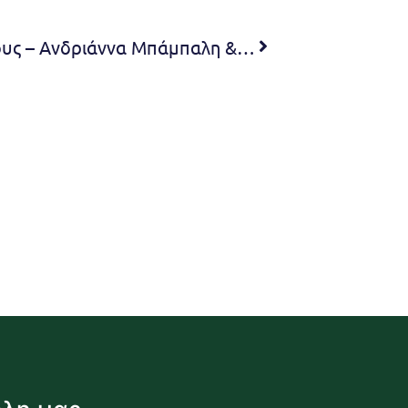
4ο Φεστιβάλ Πεντελικού Όρους – Ανδριάννα Μπάμπαλη & Tales from the box 11 Σεπτεμβρίου