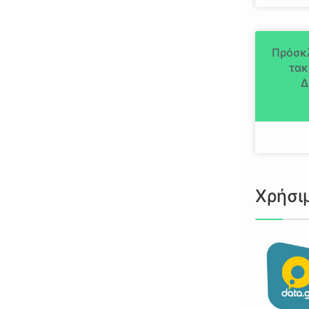
Πρόσκ
τακ
Δ
Χρήσι