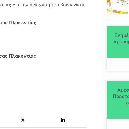
είας για την ενίσχυση του Κοινωνικού
σσας Πλακεντίας
Ενημέ
κρούσμ
σσας Πλακεντίας
υ
Άμεσ
Προστα
σ