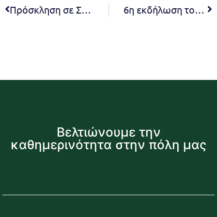
Πρόσκληση σε Συνεδρίαση της Επιτροπής Αντιρρήσεων Δασικών Χαρτών Πεντέλης και Νέας Πεντέλης – Ημερομηνία Συνεδρίασης 20-5-2025
6η εκδήλωση του Ελεύθερου Πανεπιστημίου ‘Διαδρομές στον ουρανό’
Βελτιώνουμε την
καθημερινότητα στην πόλη μας