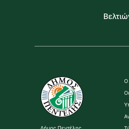
Βελτιώ
Ο
Ο
Υ
Α
Δήμος Πεντέλης
Τ