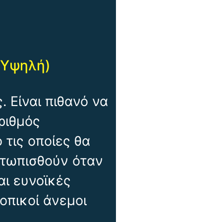
(Υψηλή)
. Είναι πιθανό να
ριθμός
 τις οποίες θα
ετωπισθούν όταν
αι ευνοϊκές
οπικοί άνεμοι