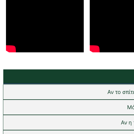
Αν το σπί
Μό
Αν η