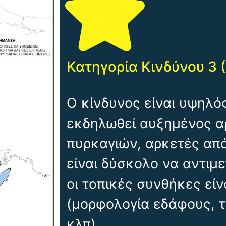
Κατηγορία Κινδύνου 3 
Ο κίνδυνος είναι υψηλός
εκδηλωθεί αυξημένος α
πυρκαγιών, αρκετές από
είναι δύσκολο να αντιμ
οι τοπικές συνθήκες είν
(μορφολογία εδάφους, τ
κλπ).