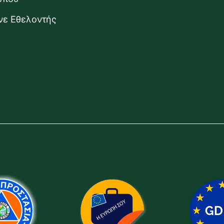
ίνε Εθελοντής