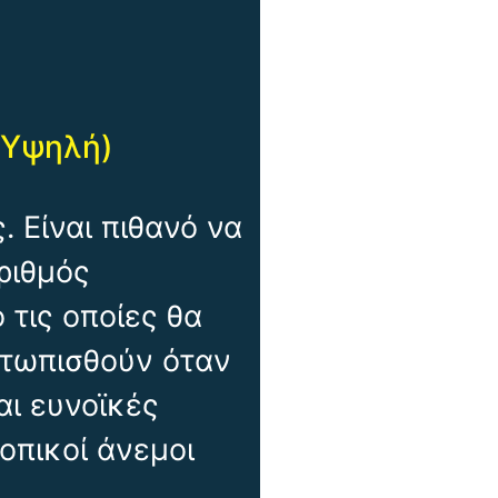
(Υψηλή)
. Είναι πιθανό να
ριθμός
 τις οποίες θα
ετωπισθούν όταν
αι ευνοϊκές
οπικοί άνεμοι