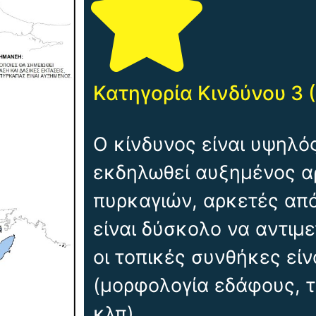
Κατηγορία Κινδύνου 3 
Ο κίνδυνος είναι υψηλός
εκδηλωθεί αυξημένος α
πυρκαγιών, αρκετές από
είναι δύσκολο να αντιμ
οι τοπικές συνθήκες είν
(μορφολογία εδάφους, τ
κλπ).