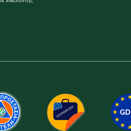
ίνε Εθελοντής