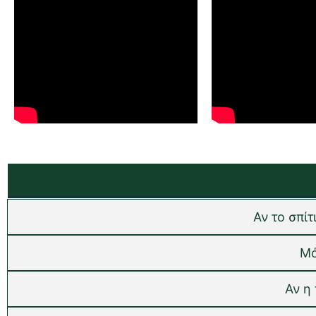
Αν το σπί
Μό
Αν η