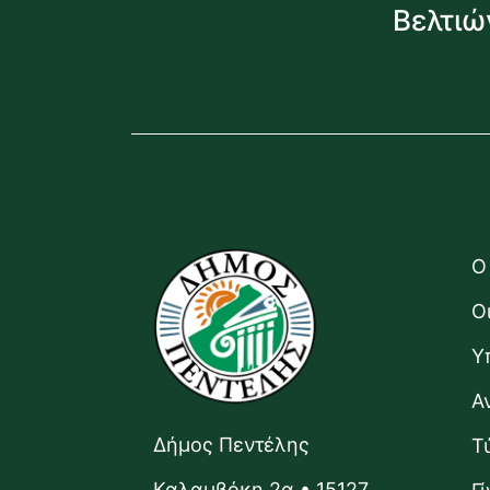
Βελτιώ
Ο
Ο
Υ
Α
Δήμος Πεντέλης
Τ
Καλαμβόκη 2α • 15127,