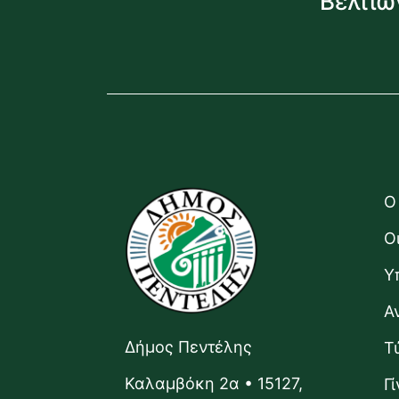
Βελτιώ
Ο
Ο
Υ
Α
Δήμος Πεντέλης
Τ
Καλαμβόκη 2α • 15127,
Γ