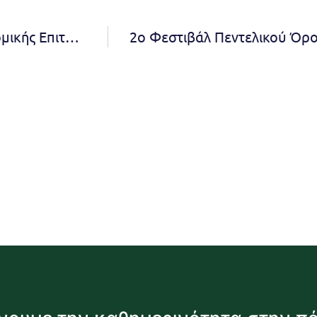
Πίνακας Αποφάσεων 20ης συνεδρίασης Οικονομικής Επιτροπής 2023