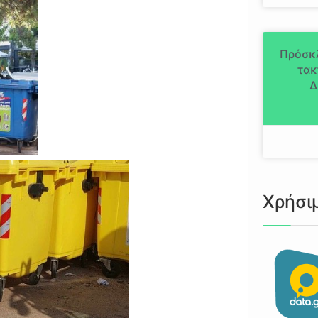
Πρόσκ
τακ
Δ
Χρήσι