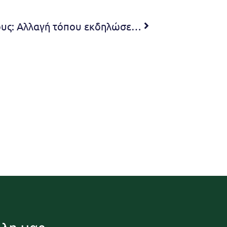
2ο Φεστιβάλ Πεντελικού Όρους: Αλλαγή τόπου εκδηλώσεων 1 και 2 Σεπτεμβρίου 2023