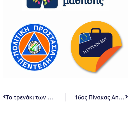
Το τρενάκι των Χριστουγέννων του Δήμου Πεντέλης βολτάρει με τους μικρούς μας φίλους στις 23, 24, 29, 30 και 31 Δεκεμβρίου σε ολόκληρη την πόλη μας
16ος Πίνακας Αποφάσεων Συμβουλίου Δ.Κ. Μελισσίων 2022