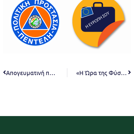
Απογευματινή πεζοπορία & Ηλιοβασίλεμα στο Πεντελικό βουνό
«Η Ώρα της Φύσης στην Πεντέλη». Τριήμερο Περιβαλλοντικών Δράσεων για την Παγκόσμια Ημέρα Περιβάλλοντος