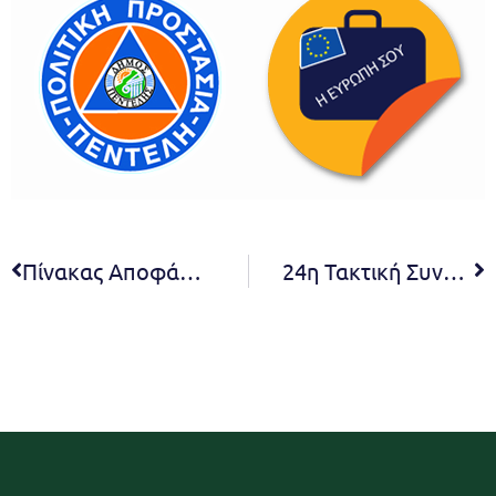
Πίνακας Αποφάσεων Σ.Ε. β΄ βάθμιας εκπαίδευσης 4/2023
24η Τακτική Συνεδρίαση του Δημοτικού Συμβουλίου για το 2023 – 21.11.2023 – 18:30 (Live)