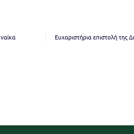
υναίκα