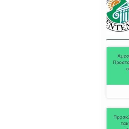
Άμεσ
Προστα
σ
Πρόσκ
τακ