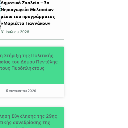
Δημοτικό Σχολείο – 3ο
Νηπιαγωγείο Μελισσίων
μέσω του προγράμματος
«Μαριέττα Γιαννάκου»
31 Ιουλίου 2026
η Στήριξη της Πολιτικής
σίας του Δήμου Πεντέλης
τους Πυρόπληκτους
5 Αυγούστου 2026
ληση Σύγκλησης της 29ης
τικής συνεδρίασης της