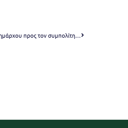
Ευχαριστήρια επιστολή της Δημάρχου προς τον συμπολίτη μας και επιχειρηματία κ. Σπύρο Φρεμεντίτη