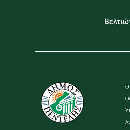
Βελτιώ
Ο
Ο
Υ
Α