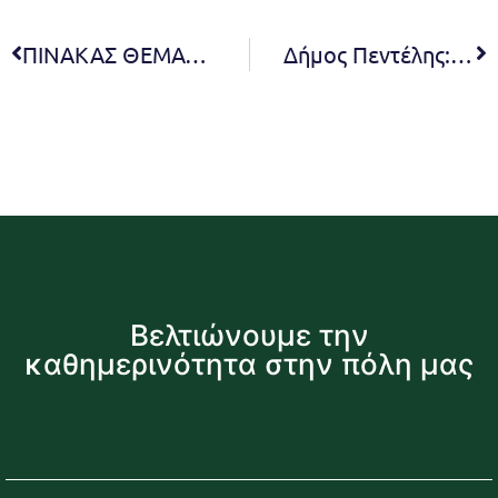
ΠΙΝΑΚΑΣ ΘΕΜΑΤΩΝ ΠΟΥ ΣΥΖΗΤΗΘΗΚΑΝ ΣΤΗΝ 24η ΤΑΚΤΙΚΗ ΣΥΝΕΔΡΙΑΣΗ ΔΙΑ ΖΩΣΗΣ ΤΗΣ ΔΗΜΟΤΙΚΗΣ ΕΠΙΤΡΟΠΗΣ
Δήμος Πεντέλης: Προληπτική απαγόρευση κυκλοφορίας σε δασικές περιοχές κατά την Αντιπυρική Περίοδο 2026
Βελτιώνουμε την
καθημερινότητα στην πόλη μας