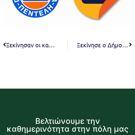
Ξεκίνησαν οι καθαρισμοί εν όψει της φετινής περιόδου πυρασφάλειας από το ΝΙΕΝ. Παρών ο Υπουργός Εργασίας Κωστής Χατζηδάκης
Ξεκίνησε ο Δήμος Πεντέλης το έργο της ανακατασκευής και συντήρησης πεζοδρομίων σε κεντρικά σημεία της πόλης
Βελτιώνουμε την
καθημερινότητα στην πόλη μας