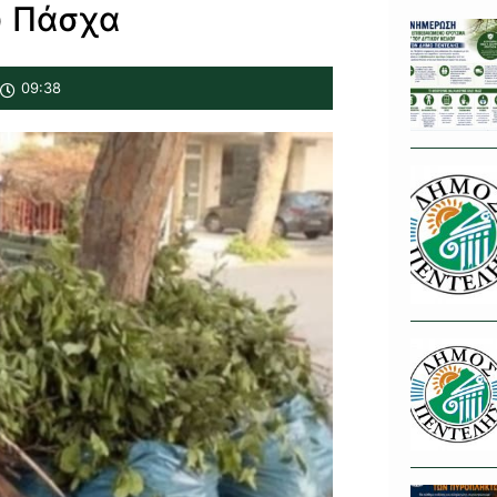
υ Πάσχα
09:38