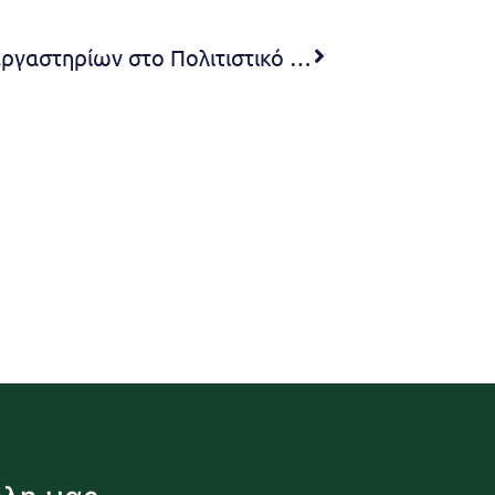
Διακοπή των καλλιτεχνικών εργαστηρίων στο Πολιτιστικό Κέντρο Δ.Κ. Μελισσίων έως και τις 27-4-2025