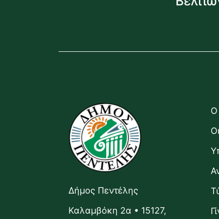
Βελτιώ
Ο
Ο
Υ
Α
Δήμος Πεντέλης
Τ
Καλαμβόκη 2α • 15127,
Γ