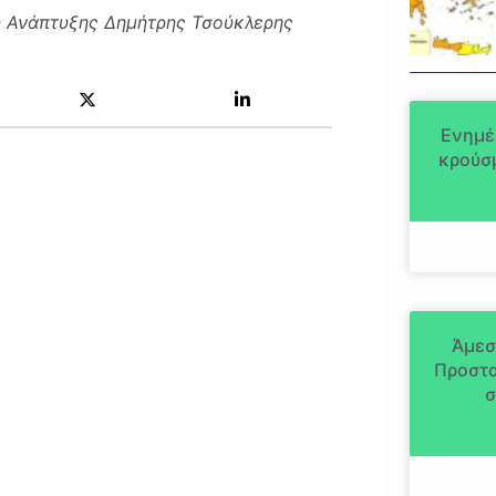
υ Ανάπτυξης Δημήτρης Τσούκλερης
Ενημέ
κρούσμ
Άμεσ
Προστα
σ