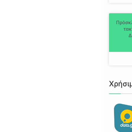
Πρόσκ
τακ
Δ
Χρήσι