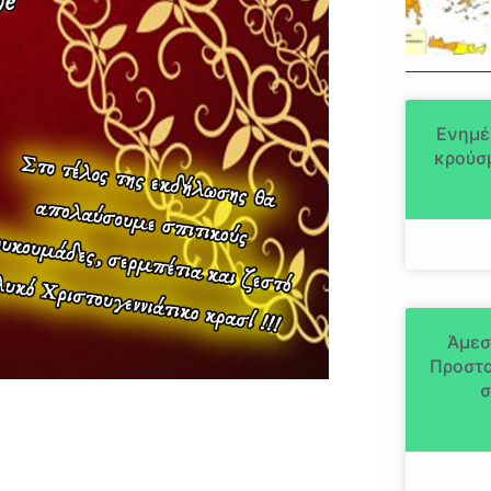
Ενημέ
κρούσμ
Άμεσ
Προστα
σ