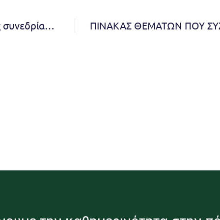
Πρόσκληση Σύγκλησης της 41ης κατεπείγουσας συνεδρίασης της Δημοτικής Επιτροπής.