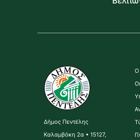
Βελτιώ
Ο
Ο
Υ
Α
Δήμος Πεντέλης
Τ
Καλαμβόκη 2α • 15127,
Γ