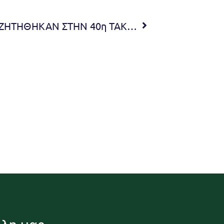
ΠΙΝΑΚΑΣ ΘΕΜΑΤΩΝ ΠΟΥ ΣΥΖΗΤΗΘΗΚΑΝ ΣΤΗΝ 40η ΤΑΚΤΙΚΗ ΣΥΝΕΔΡΙΑΣΗ ΔΙΑ ΖΩΣΗΣ ΤΗΣ ΔΗΜΟΤΙΚΗΣ ΕΠΙΤΡΟΠΗΣ