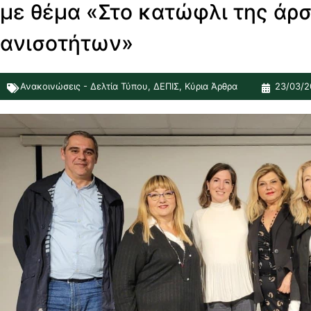
με θέμα «Στο κατώφλι της άρ
ανισοτήτων»
Ανακοινώσεις - Δελτία Τύπου
,
ΔΕΠΙΣ
,
Κύρια Άρθρα
23/03/2