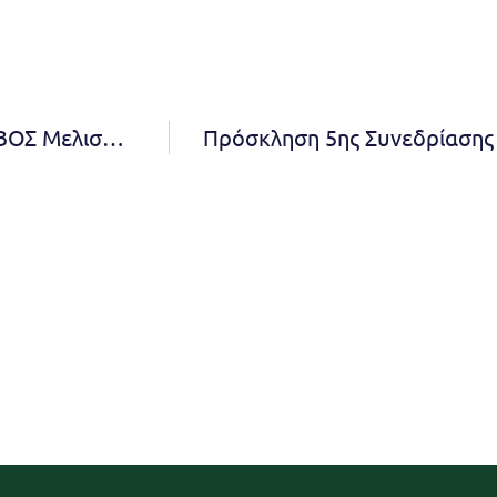
Εκδήλωση από το Δήμο Πεντέλης, το ΣΦΑ ΦΟΙΒΟΣ Μελισσίων και το Χαμόγελο του Παιδιού: «Ψυχική Ανθεκτικότητα και Ενδυνάμωση» – Δευτέρα, 27 Μαρτίου 2023 και ώρα 19:00 στο Πολιτιστικό Κέντρο Μελισσίων