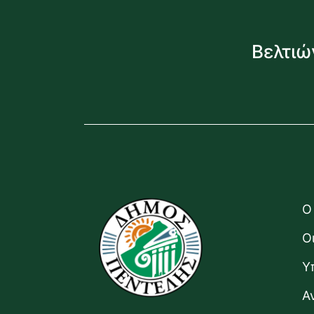
Βελτιώ
Ο
Ο
Υ
Α