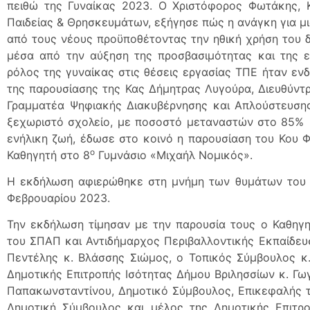
πειθώ της Γυναίκας 2023. Ο Χριστόφορος Φωτάκης, 
Παιδείας & Θρησκευμάτων, εξήγησε πώς η ανάγκη για μι
από τους νέους προϋποθέτοντας την ηθική χρήση του δ
μέσα από την αύξηση της προσβασιμότητας και της ε
ρόλος της γυναίκας στις θέσεις εργασίας ΤΠΕ ήταν ενδ
της παρουσίασης της Κας Δήμητρας Λυγούρα, Διευθύντρι
Γραμματέα Ψηφιακής Διακυβέρνησης και Απλούστευσης
ξεχωριστό σχολείο, με ποσοστό μεταναστών στο 85% 
ενήλικη ζωή, έδωσε στο κοινό η παρουσίαση του Κου 
ο
Καθηγητή στο 8
Γυμνάσιο «Μιχαήλ Νομικός».
Η εκδήλωση αφιερώθηκε στη μνήμη των θυμάτων του
Φεβρουαρίου 2023.
Την εκδήλωση τίμησαν με την παρουσία τους ο Καθηγ
του ΣΠΑΠ και Αντιδήμαρχος Περιβαλλοντικής Εκπαίδευ
Πεντέλης κ. Βλάσσης Σιώμος, ο Τοπικός Σύμβουλος κ
Δημοτικής Επιτροπής Ισότητας Δήμου Βριλησσίων κ. Γ
Παπακωνσταντίνου, Δημοτικό Σύμβουλος, Επικεφαλής τ
Δημοτική Σύμβουλος και μέλος της Δημοτικής Επιτρο