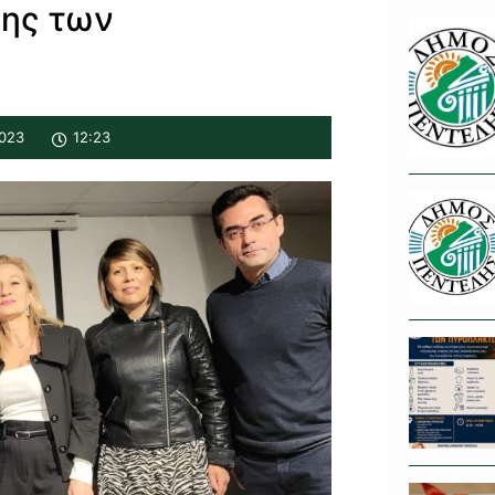
σης των
023
12:23