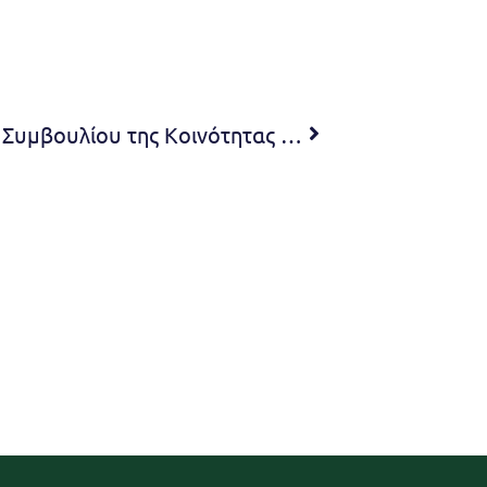
Πρόσκληση 5ης Συνεδρίασης Συμβουλίου της Κοινότητας Νέας Πεντέλης του Δήμου Πεντέλης 2023