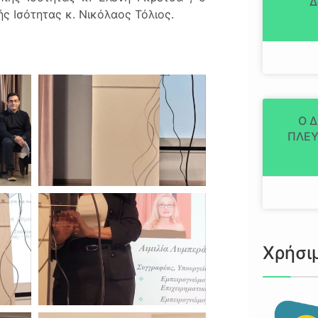
Δ
ς Ισότητας κ. Νικόλαος Τόλιος.
Ο 
ΠΛΕΥ
Χρήσι