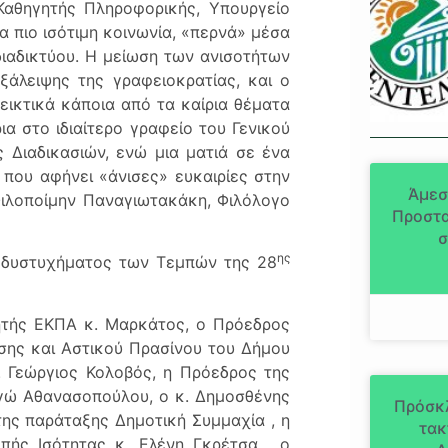
Καθηγητής Πληροφορικής, Υπουργείο
α πιο ισότιμη κοινωνία, «περνά» μέσα
ιαδικτύου. Η μείωση των ανισοτήτων
ξάλειψης της γραφειοκρατίας, και ο
εικτικά κάποια από τα καίρια θέματα
α στο ιδιαίτερο γραφείο του Γενικού
 Διαδικασιών, ενώ μια ματιά σε ένα
που αφήνει «άνισες» ευκαιρίες στην
Άμεσ
Φιλοποίμην Παναγιωτακάκη, Φιλόλογο
Προστα
σ
ης
 δυστυχήματος των Τεμπών της 28
ητής ΕΚΠΑ κ. Μαρκάτος, ο Πρόεδρος
σης και Αστικού Πρασίνου του Δήμου
. Γεώργιος Κολοβός, η Πρόεδρος της
ωγώ Αθανασοπούλου, ο κ. Δημοσθένης
Πρόσκ
ης παράταξης Δημοτική Συμμαχία , η
τακ
πής Ισότητας κ. Ελένη Γκρέτσα , ο