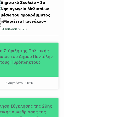
Δημοτικό Σχολείο – 3ο
Νηπιαγωγείο Μελισσίων
μέσω του προγράμματος
«Μαριέττα Γιαννάκου»
31 Ιουλίου 2026
η Στήριξη της Πολιτικής
σίας του Δήμου Πεντέλης
τους Πυρόπληκτους
5 Αυγούστου 2026
ληση Σύγκλησης της 29ης
τικής συνεδρίασης της