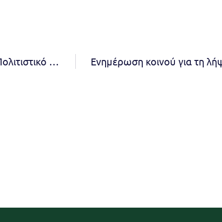
Διακοπή των καλλιτεχνικών εργαστηρίων στο Πολιτιστικό Κέντρο Δ.Κ. Μελισσίων έως και τις 27-4-2025