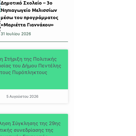
Δημοτικό Σχολείο – 3ο
Νηπιαγωγείο Μελισσίων
μέσω του προγράμματος
«Μαριέττα Γιαννάκου»
31 Ιουλίου 2026
η Στήριξη της Πολιτικής
σίας του Δήμου Πεντέλης
τους Πυρόπληκτους
5 Αυγούστου 2026
ληση Σύγκλησης της 29ης
τικής συνεδρίασης της