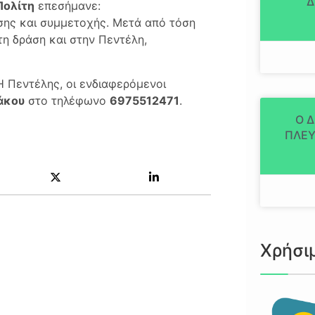
Δ
Πολίτη
επεσήμανε:
σης και συμμετοχής. Μετά από τόση
τη δράση και στην Πεντέλη,
 Πεντέλης, οι ενδιαφερόμενοι
άκου
στο τηλέφωνο
6975512471
.
Ο 
ΠΛΕΥ
Χρήσι