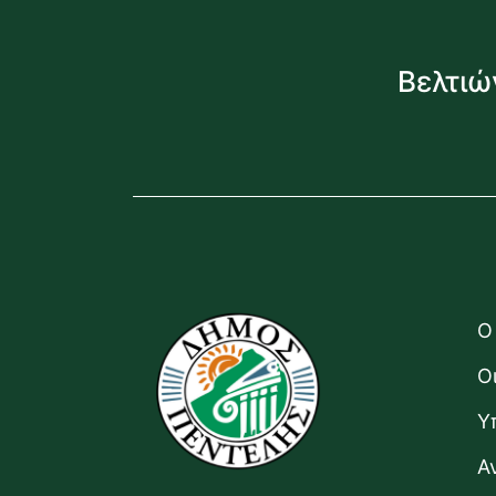
Βελτιώ
Ο
Ο
Υ
Α