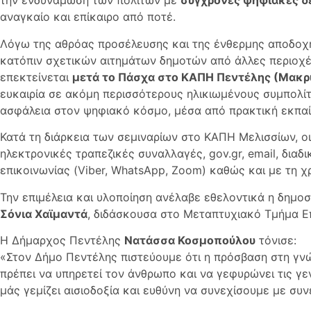
την ενδυνάμωση των πολιτών με
σύγχρονες ψηφιακές δ
αναγκαίο και επίκαιρο από ποτέ.
Λόγω της αθρόας προσέλευσης και της ένθερμης αποδοχή
κατόπιν σχετικών αιτημάτων δημοτών από άλλες περιοχέ
επεκτείνεται
μετά το Πάσχα στο ΚΑΠΗ Πεντέλης (Μακρ
ευκαιρία σε ακόμη περισσότερους ηλικιωμένους συμπολί
ασφάλεια στον ψηφιακό κόσμο, μέσα από πρακτική εκπαί
Κατά τη διάρκεια των σεμιναρίων στο ΚΑΠΗ Μελισσίων, ο
ηλεκτρονικές τραπεζικές συναλλαγές, gov.gr, email, δια
επικοινωνίας (Viber, WhatsApp, Zoom) καθώς και με τη 
Την επιμέλεια και υλοποίηση ανέλαβε εθελοντικά η δημοσ
Σόνια Χαϊμαντά
, διδάσκουσα στο Μεταπτυχιακό Τμήμα Ε
Η Δήμαρχος Πεντέλης
Νατάσσα Κοσμοπούλου
τόνισε:
«Στον Δήμο Πεντέλης πιστεύουμε ότι η πρόσβαση στη γνώ
πρέπει να υπηρετεί τον άνθρωπο και να γεφυρώνει τις γ
μάς γεμίζει αισιοδοξία και ευθύνη να συνεχίσουμε με συν