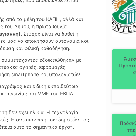
εξιότητες
, που αποδεικνύεται πιο
ς από τα μέλη του ΚΑΠΗ, αλλά και
ς του Δήμου, η πρωτοβουλία
υγιάννη)
. Στόχος είναι να δοθεί η
τες μας να αποκτήσουν αυτονομία και
δευση και φιλική καθοδήγηση.
Άμεσ
ι συμμετέχοντες εξοικειώθηκαν με
Προστα
δικτυακές αγορές, εφαρμογές
σ
χρήση smartphone και υπολογιστών.
ιογράφος και ειδική εκπαιδεύτρια
πικοινωνίας και ΜΜΕ του ΕΚΠΑ.
ση δεν έχει ηλικία. Η τεχνολογία
ενιές. Η ανταπόκριση των δημοτών μας
Πρόσκ
έπεια αυτό το σημαντικό έργο».
τακ