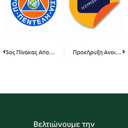
5ος Πίνακας Αποφάσεων Ε.Ε. 2022
Προκήρυξη Ανοικτού ηλεκτρονικού δημοσίου διαγωνισμού άνω των ορίων για την «ΕΝΙΣΧΥΣΗ ΤΗΣ ΜΙΚΡΟΚΙΝΗΤΙΚΟΤΗΤΑΣ ΣΤΟ ΔΗΜΟ ΠΕΝΤΕΛΗΣ»
Βελτιώνουμε την