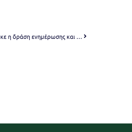
Με επιτυχία πραγματοποιήθηκε η δράση ενημέρωσης και ευαισθητοποίησης του Προγράμματος Ανταποδοτικής Ανακύκλωσης «THE GREEN CITY» στο 1ο Δημοτικό Σχολείο Μελισσίων Δήμητρα Κεχαγιά: Χαίρομαι ιδιαίτερα που τα νέα παιδιά βοηθούν έμπρακτα την ανακύκλωση και τη μετάβαση στην κυκλική οικονομία που μειώνει το περιβαλλοντικό αποτύπωμα στην πόλη μας