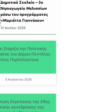
Δημοτικό Σχολείο – 3ο
Νηπιαγωγείο Μελισσίων
μέσω του προγράμματος
«Μαριέττα Γιαννάκου»
31 Ιουλίου 2026
η Στήριξη της Πολιτικής
σίας του Δήμου Πεντέλης
τους Πυρόπληκτους
5 Αυγούστου 2026
ληση Σύγκλησης της 29ης
τικής συνεδρίασης της