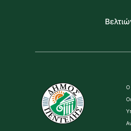
Βελτιώ
Ο
Ο
Υ
Α