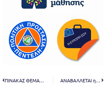
ΠΙΝΑΚΑΣ ΘΕΜΑΤΩΝ ΠΟΥ ΣΥΖΗΤΗΘΗΚΑΝ ΣΤΗΝ 01η ΤΑΚΤΙΚΗ ΣΥΝΕΔΡΙΑΣΗ ΔΙΑ ΖΩΣΗΣ ΤΗΣ ΔΗΜΟΤΙΚΗΣ ΕΠΙΤΡΟΠΗΣ
ΑΝΑΒΑΛΛΕΤΑΙ η προγραμματισμένη για την Τετάρτη 21/1 ομιλία με τίτλο: ‘Η δύναμη των ορίων’ λόγω καιρικών συνθηκών