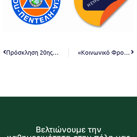
Πρόσκληση 20ης συνεδρίασης Δ.Σ. 2023
«Κοινωνικό Φροντιστήριο» Δήμου Πεντέλης – Διδακτικό Έτος 2023-24, Αιτήσεις συμμετοχής ηλεκτρονικά έως 26.9
Βελτιώνουμε την