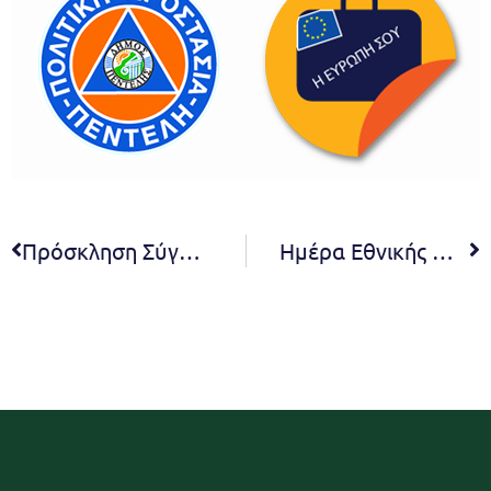
Πρόσκληση Σύγκλησης της 31ης έκτακτης συνεδρίασης της Δημοτικής Επιτροπής
Ημέρα Εθνικής Μνήμης της Γενοκτονίας των Ελλήνων της Μικράς Ασίας στον Δήμο Πεντέλης