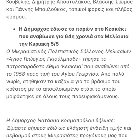
Κουβελης, Δημήτρης Αποστολάκος, Βλάσσης Σιώμος
και Γιάννης Μπουλούκος, τοπικοί φορείς και πλήθος
κόσμου.
Η Δήμαρχος έδωσε το παρών στο Κεσκέκι
που αναβίωσε για 64η χρονιά στα Μελίσσια
την
Κυριακή 5/5
Ο Μικρασιατικός Πολιτιστικός Σύλλογος Μελισσίων
«Άγιος Γεώργιος Γκιούλμπαξε» τήρησε το
πατροπαράδοτο έθιμο ‘Κεσκέκι’ που αναβιώνει από
το 1958 προς τιμή του Αγίου Γεωργίου.
Από πολύ
νωρίς, στήθηκαν τα καζάνια για το βράσιμο του
κρέατος με το αποφλοιωμένο στάρι το οποίο
μοιράστηκε σε όλους τους παρευρισκόμενους.
Η Δήμαρχος Νατάσσα Κοσμοπούλου δήλωσε:
‘Είμαστε σήμερα εδώ ως ελάχιστη ένδειξη τιμής
και
σεβασμού στους Μικρασιάτες προγόνους μας
που