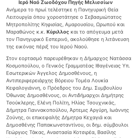
Ιερό Ναό Ζωοδόχου Πηγής Μελισσίων
Ανήμερα το πρωί τελέστηκε η Πανηγυρική Θεία
Λειτουργία όπου χοροστάτησε ο Σεβασμιώτατος
Μητροπολίτης Κηφισίας, Αμαρουσίου, Ωρωπού και
Μαραθώνος κ.κ.
Κύριλλος
και το απόγευμα μετά
τον Πανηγυρικό Εσπερινό, ακολούθησε η λιτάνευση
της εικόνας πέριξ του Ιερού Ναού.
Στον εορτασμό παρευρέθηκαν η Δήμαρχος Νατάσσα
Κοσμοπούλου, ο Γενικός Γραμματέας Ιθαγένειας Υπ.
Εσωτερικών Άγγελος Δημοσθένους, η
Αντιπεριφερειάρχης Βόρειου Τομέα Λουκία
Κεφαλογιάννη, ο Πρόεδρος του Δημ. Συμβουλίου
Όθωνας Δημοσθένους, οι Αντιδήμαρχοι Δημήτρης
Τσούκλερης, Ελένη Πολίτη, Ηλίας Τσουχνικάς,
Δήμητρα Γιαννακοπούλου, Άρτεμις Αργύρη, Ιωάννης
Ζούνης, οι επικεφαλής Δήμητρα Κεχαγιά και
Δημοσθένης Παπακωνσταντίνου, οι δημ. σύμβουλοι
Γεώργιος Τάκας, Αναστασία Κοτσιρέα, Βασίλης