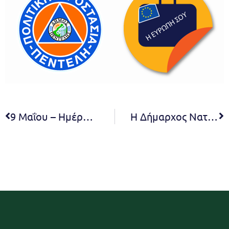
9 Μαΐου – Ημέρα Μνήμης των Εθνικών Αγώνων και της Εθνικής Αντίστασης 1941-1944
Η Δήμαρχος Νατάσσα Κοσμοπούλου στα εγκαίνια της 70ης Ανθοκομικής Έκθεσης Κηφισιάς