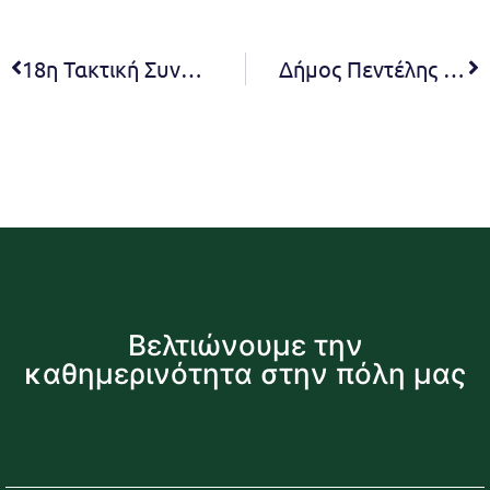
18η Τακτική Συνεδρίαση του Δημοτικού Συμβουλίου για το 2022 – 30.11.2022 – 19:00 (Live)
Δήμος Πεντέλης και ΕΥΔΑΠ, δρομολογούν την κατασκευή αγωγών αποχέτευσης στην περιοχή Νταού Πεντέλης Δήμητρα Κεχαγιά: Λύνουμε προβλήματα δεκαετιών στην Πεντέλη που αφορούν την αποχέτευση
Βελτιώνουμε την
καθημερινότητα στην πόλη μας