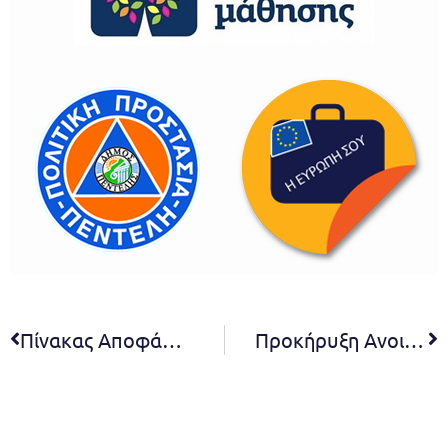
Πίνακας Αποφάσεων Σ.Ε. β΄ βάθμιας εκπαίδευσης 3/2023
Προκήρυξη Ανοικτού πλειοδοτικού διαγωνισμού για την «ΕΚΜΙΣΘΩΣΗ ΤΟΥ ΣΧΟΛΙΚΟΥ ΚΥΛΙΚΕΙΟΥ ΤΟΥ ΓΥΜΝΑΣΙΟΥ ΛΥΚΕΙΟΥ Ν. ΠΕΝΤΕΛΗΣ»