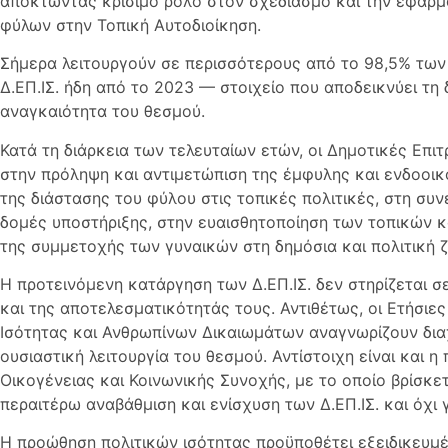
αποκτώντας κρίσιμο ρόλο στον σχεδιασμό και την εφαρμ
φύλων στην Τοπική Αυτοδιοίκηση.
Σήμερα λειτουργούν σε περισσότερους από το 98,5% τω
Δ.ΕΠ.ΙΣ. ήδη από το 2023 — στοιχείο που αποδεικνύει τη 
αναγκαιότητα του θεσμού.
Κατά τη διάρκεια των τελευταίων ετών, οι Δημοτικές Επι
στην πρόληψη και αντιμετώπιση της έμφυλης και ενδοοι
της διάστασης του φύλου στις τοπικές πολιτικές, στη συν
δομές υποστήριξης, στην ευαισθητοποίηση των τοπικών κ
της συμμετοχής των γυναικών στη δημόσια και πολιτική 
Η προτεινόμενη κατάργηση των Δ.ΕΠ.ΙΣ. δεν στηρίζεται σ
και της αποτελεσματικότητάς τους. Αντιθέτως, οι Ετήσιες
Ισότητας και Ανθρωπίνων Δικαιωμάτων αναγνωρίζουν διαχ
ουσιαστική λειτουργία του θεσμού. Αντίστοιχη είναι και 
Οικογένειας και Κοινωνικής Συνοχής, με το οποίο βρίσκετ
περαιτέρω αναβάθμιση και ενίσχυση των Δ.ΕΠ.ΙΣ. και όχι 
Η προώθηση πολιτικών ισότητας προϋποθέτει εξειδικευμέ