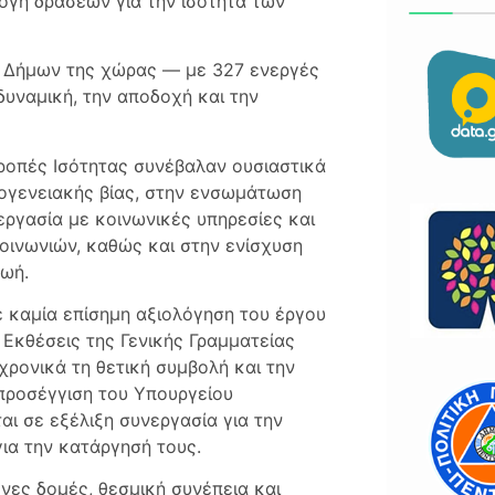
ογή δράσεων για την ισότητα των
ν Δήμων της χώρας — με 327 ενεργές
δυναμική, την αποδοχή και την
τροπές Ισότητας συνέβαλαν ουσιαστικά
κογενειακής βίας, στην ενσωμάτωση
εργασία με κοινωνικές υπηρεσίες και
οινωνιών, καθώς και στην ενίσχυση
ζωή.
ε καμία επίσημη αξιολόγηση του έργου
 Εκθέσεις της Γενικής Γραμματείας
ρονικά τη θετική συμβολή και την
η προσέγγιση του Υπουργείου
αι σε εξέλιξη συνεργασία για την
για την κατάργησή τους.
νες δομές, θεσμική συνέπεια και