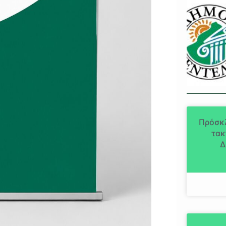
Πρόσκ
τακ
Δ