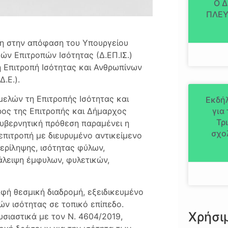
Ο 
ΠΛΕΥ
ση στην απόφαση του Υπουργείου
ν Επιτροπών Ισότητας (Δ.ΕΠ.ΙΣ.)
η Επιτροπή Ισότητας και Ανθρωπίνων
.Ε.).
μελών τη Επιτροπής Ισότητας και
Εκδήλ
για
ος της Επιτροπής και Δήμαρχος
Τρ
κυβερνητική πρόθεση παραμένει η
σχο
επιτροπή με διευρυμένο αντικείμενο
ερίληψης, ισότητας φύλων,
άλειψη έμφυλων, φυλετικών,
φή θεσμική διαδρομή, εξειδικευμένο
ών ισότητας σε τοπικό επίπεδο.
Χρήσι
σιαστικά με τον Ν. 4604/2019,