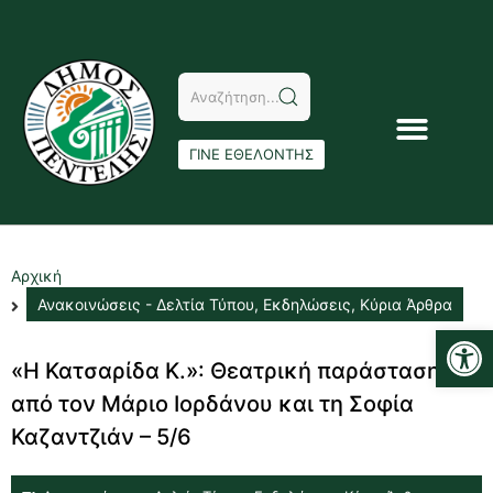
ΓΙΝΕ ΕΘΕΛΟΝΤΗΣ
Αρχική
Ανακοινώσεις - Δελτία Τύπου
,
Εκδηλώσεις
,
Κύρια Άρθρα
Αν
«Η Κατσαρίδα Κ.»: Θεατρική παράσταση
από τον Μάριο Ιορδάνου και τη Σοφία
Καζαντζιάν – 5/6