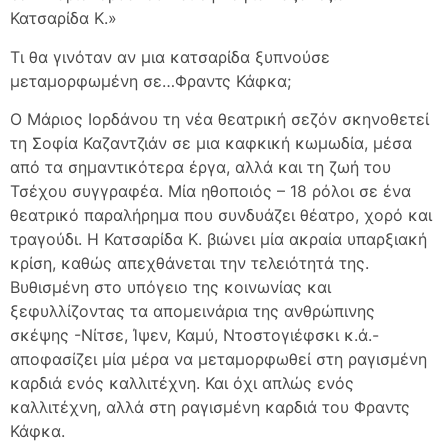
Κατσαρίδα Κ.»
Τι θα γινόταν αν μια κατσαρίδα ξυπνούσε
μεταμορφωμένη σε…Φραντς Κάφκα;
Ο Μάριος Ιορδάνου τη νέα θεατρική σεζόν σκηνοθετεί
τη Σοφία Καζαντζιάν σε μια καφκική κωμωδία, μέσα
από τα σημαντικότερα έργα, αλλά και τη ζωή του
Τσέχου συγγραφέα. Μία ηθοποιός – 18 ρόλοι σε ένα
θεατρικό παραλήρημα που συνδυάζει θέατρο, χορό και
τραγούδι. Η Κατσαρίδα Κ. βιώνει μία ακραία υπαρξιακή
κρίση, καθώς απεχθάνεται την τελειότητά της.
Βυθισμένη στο υπόγειο της κοινωνίας και
ξεφυλλίζοντας τα απομεινάρια της ανθρώπινης
σκέψης -Νίτσε, Ίψεν, Καμύ, Ντοστογιέφσκι κ.ά.-
αποφασίζει μία μέρα να μεταμορφωθεί στη ραγισμένη
καρδιά ενός καλλιτέχνη. Και όχι απλώς ενός
καλλιτέχνη, αλλά στη ραγισμένη καρδιά του Φραντς
Κάφκα.