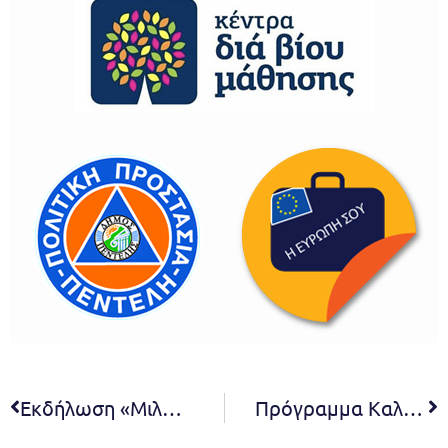
Εκδήλωση «Μιλώντας για την Ισότητα»
Πρόγραμμα Καλοκαιρινής Αθλητικής και Δημιουργικής Απασχόλησης Παιδιών Δήμου Πεντέλης έτους 2024