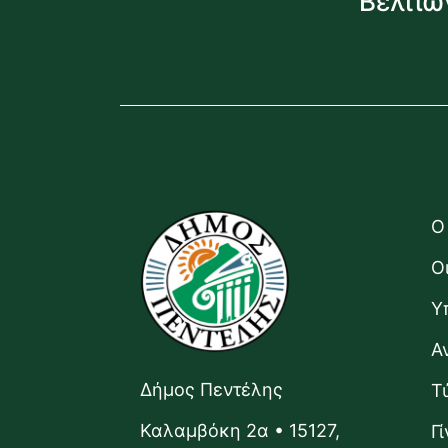
Βελτιώ
Ο
Ο
Υ
Α
Δήμος Πεντέλης
Τ
Καλαμβόκη 2α • 15127,
Γ