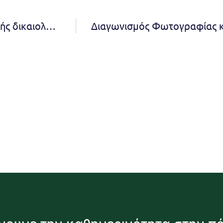
Νέα παράταση (τελευταία) προθεσμίας υποβολής δικαιολογητικών για το Μητρώο Αθλητικών Σωματείων Δήμου Πεντέλης