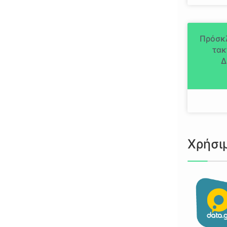
Πρόσκ
τακ
Δ
Χρήσι