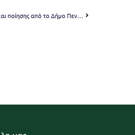
Διαγωνισμός Φωτογραφίας και ποίησης από το Δήμο Πεντέλης Θέμα: Εικόνες και ποιήματα μίας παράξενης άνοιξης. Μέρες καραντίνας.