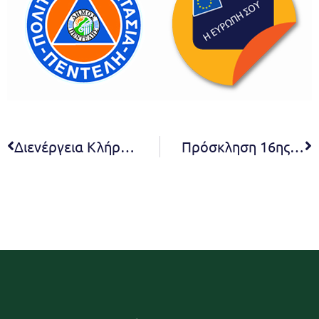
Διενέργεια Κλήρωσης Θέσεων για τις Εμποροπανηγύρεις επ΄ευκαιρία της Θρησκευτικής Εορτής Αγ. Τριάδας στη Δ.Κ. Πεντέλης του Δήμου Πεντέλης.
Πρόσκληση 16ης/2025 τακτικής συνεδρίασης της Δημοτικής Επιτροπής