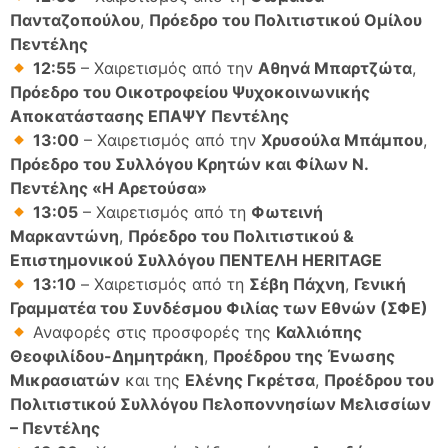
Πανταζοπούλου
,
Πρόεδρο του Πολιτιστικού Ομίλου
Πεντέλης
12:55
– Χαιρετισμός από την
Αθηνά Μπαρτζώτα
,
Πρόεδρο του Οικοτροφείου Ψυχοκοινωνικής
Αποκατάστασης ΕΠΑΨΥ Πεντέλης
13:00
– Χαιρετισμός από την
Χρυσούλα Μπάμπου
,
Πρόεδρο του Συλλόγου Κρητών και Φίλων Ν.
Πεντέλης «Η Αρετούσα»
13:05
– Χαιρετισμός από τη
Φωτεινή
Μαρκαντώνη
,
Πρόεδρο του Πολιτιστικού &
Επιστημονικού Συλλόγου ΠΕΝΤΕΛΗ HERITAGE
13:10
– Χαιρετισμός από τη
Σέβη Πάχνη
,
Γενική
Γραμματέα του Συνδέσμου Φιλίας των Εθνών (ΣΦΕ)
Αναφορές στις προσφορές της
Καλλιόπης
Θεοφιλίδου-Δημητράκη
,
Προέδρου της Ένωσης
Μικρασιατών
και της
Ελένης Γκρέτσα
,
Προέδρου του
Πολιτιστικού Συλλόγου Πελοποννησίων Μελισσίων
– Πεντέλης