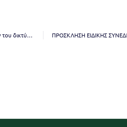
Εργασίες αποκατάστασης των βλαβών αγωγών του δικτύου EYΔΑΠ στην οδό Ζωοδόχου Πηγής