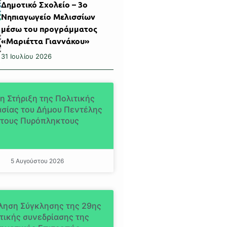
Δημοτικό Σχολείο – 3ο
Νηπιαγωγείο Μελισσίων
μέσω του προγράμματος
«Μαριέττα Γιαννάκου»
31 Ιουλίου 2026
η Στήριξη της Πολιτικής
σίας του Δήμου Πεντέλης
τους Πυρόπληκτους
5 Αυγούστου 2026
ληση Σύγκλησης της 29ης
τικής συνεδρίασης της