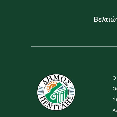
Βελτιώ
Ο
Ο
Υ
Α