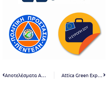
Αποτελέσματα Ανακοίνωσης 10850/3383/21.06.2025 (ΑΔΑ:97ΒΟΩΞ3-ΠΜΜ) για την πρόσληψη προσωπικού με συμβάσεις ιδιωτικού δικαίου ορισμένου χρόνου ειδικότητα : δύο (2) ατόμων ΔΕ ΟΔΗΓΩΝ με άδεια οδήγησης Β’ κατηγορίας για την κάλυψη αναγκών Πυρασφάλειας – Πυροπροστασίας του Δήμου Πεντέλης
Attica Green Expo 2025: Η Δήμαρχος Νατάσσα Κοσμοπούλου για την πράσινη αναγέννηση του Δήμου