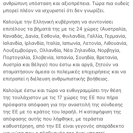
ανθρώπινη υπόσταση και αξιοπρέπεια. Τώρα πια ουδείς
μπορεί πλέον να ισχυριστεί ότι δεν γνωρίζει.
Καλούμε την Ελληνική κυβέρνηση να συντονίσει
επιτέλους τα βήματά της με τις 24 χώρες (Αυστραλία,
Καναδάς, Δανία, Εσθονία, Φινλανδία, Γαλλία, Γερμανία,
Ισλανδία, Ιρλανδία, Ιταλία, Ιαπωνία, Λετονία, Λιθουανία,
Λουξεμβούργο, Ολλανδία, Νέα Ζηλανδία, Νορβηγία,
Πορτογαλία, Σλοβενία, Ισπανία, Σουηδία, Βρετανία,
Αυστρία και Βέλγιο) που έστω και αργά, ζητούν να
σταματήσουν άμεσα οι πολεμικές επιχειρήσεις και να
επιτραπεί η διέλευση ανθρωπιστικής βοήθειας.
Καλούμε έστω και τώρα να ευθυγραμμίσει την θέση
της τουλάχιστον με τις 17 χώρες της ΕΕ που πήρα
πρόσφατα απόφαση για την αναστολή της σύνδεσης
της ΕΕ με το κράτος του Ισραήλ. Η καταψήφιση της
απόφασης αυτής που λήφθηκε, με τεράστια
καθυστέρηση, από την ΕΕ είναι γεγονός απαράδεκτο
για χώρα που ο πληθυσμός της έχει υποστεί