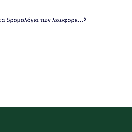
Ξεκινούν την Δευτέρα 10/10 τα δρομολόγια των λεωφορείων του Δήμου Πεντέλης για Πανεπιστημιούπολη και Πολυτεχνειούπολη Ζωγράφου