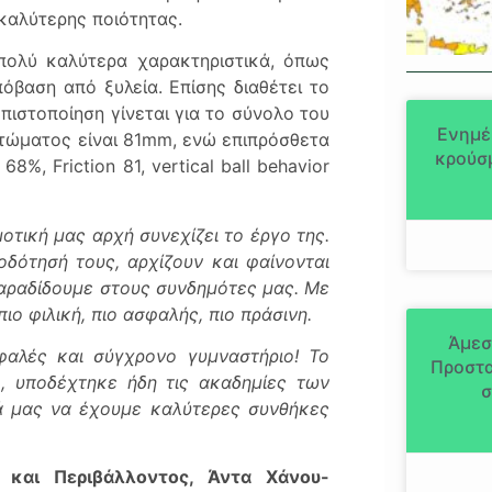
καλύτερης ποιότητας.
 πολύ καλύτερα χαρακτηριστικά, όπως
πόβαση από ξυλεία. Επίσης διαθέτει το
πιστοποίηση γίνεται για το σύνολο του
Ενημέ
τώματος είναι 81mm, ενώ επιπρόσθετα
κρούσμ
8%, Friction 81, vertical ball behavior
οτική μας αρχή συνεχίζει το έργο της.
δότησή τους, αρχίζουν και φαίνονται
παραδίδουμε στους συνδημότες μας. Με
ιο φιλική, πιο ασφαλής, πιο πράσινη.
Άμεσ
φαλές και σύγχρονο γυμναστήριο! Το
Προστα
ο, υποδέχτηκε ήδη τις ακαδημίες των
σ
ά μας να έχουμε καλύτερες συνθήκες
 και Περιβάλλοντος, Άντα Χάνου-