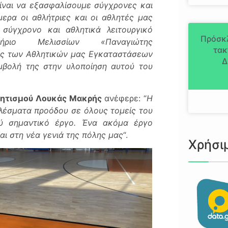
ίναι να εξασφαλίσουμε σύγχρονες και
ερα οι αθλήτριες και οι αθλητές μας
 σύγχρονο και αθλητικά λειτουργικό
Πρόσκ
τήριο Μελισσίων «
Παναγιώτης
τακ
ης των Αθλητικών μας Εγκαταστάσεων
Δ
υμβολή της στην υλοποίηση αυτού του
λητισμού
Λουκάς Μακρής
ανέφερε: “
Η
ελέσματα προόδου σε όλους τομείς του
ολύ σημαντικό έργο. Ένα ακόμα έργο
αι στη νέα γενιά της πόλης μας
“.
Χρήσι