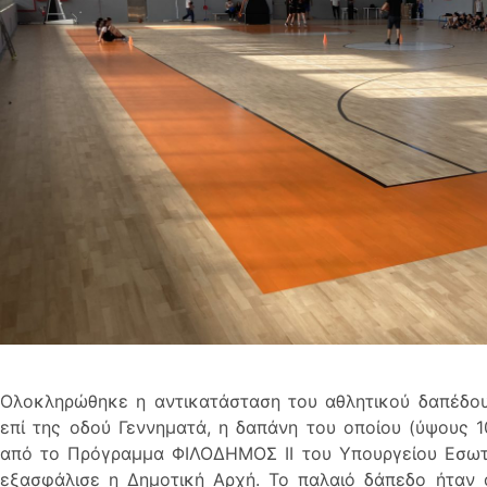
Ολοκληρώθηκε η αντικατάσταση του αθλητικού δαπέδου
επί της οδού Γεννηματά, η δαπάνη του οποίου (ύψους 
από το Πρόγραμμα ΦΙΛΟΔΗΜΟΣ ΙΙ του Υπουργείου Εσωτ
εξασφάλισε η Δημοτική Αρχή. Το παλαιό δάπεδο ήταν 