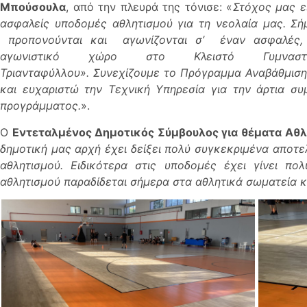
Μπούσουλα
, από την πλευρά της τόνισε: «
Στόχος μας ε
ασφαλείς υποδομές αθλητισμού για τη νεολαία μας. Σήμ
προπονούνται και
αγωνίζονται σ’
έναν ασφαλές,
αγωνιστικό χώρο στο Κλειστό Γυμνασ
Τριανταφύλλου
».
Συνεχίζουμε το Πρόγραμμα Αναβάθμισ
και ευχαριστώ την Τεχνική Υπηρεσία για την άρτια σ
προγράμματος.
».
Ο
Εντεταλμένος Δημοτικός Σύμβουλος για θέματα Αθ
δημοτική μας αρχή έχει δείξει πολύ συγκεκριμένα αποτ
αθλητισμού. Ειδικότερα στις υποδομές έχει γίνει π
αθλητισμού παραδίδεται σήμερα στα αθλητικά σωματεία κ