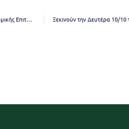
Πίνακας Αποφάσεων 25ης συνεδρίασης Οικονομικής Επιτροπής 2022