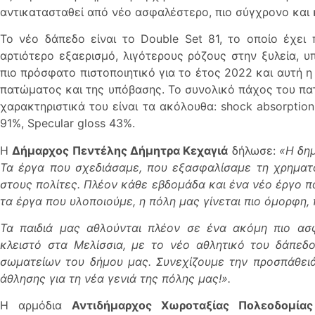
αντικατασταθεί από νέο ασφαλέστερο, πιο σύγχρονο και 
Το νέο δάπεδο είναι το Double Set 81, το οποίο έχει
αρτιότερο εξαερισμό, λιγότερους ρόζους στην ξυλεία, υ
πιο πρόσφατο πιστοποιητικό για το έτος 2022 και αυτή η 
πατώματος και της υπόβασης. Το συνολικό πάχος του πα
χαρακτηριστικά του είναι τα ακόλουθα: shock absorption 6
91%, Specular gloss 43%.
Η
Δήμαρχος Πεντέλης Δήμητρα Κεχαγιά
δήλωσε:
«Η δημ
Τα έργα που σχεδιάσαμε, που εξασφαλίσαμε τη χρηματο
στους πολίτες. Πλέον κάθε εβδομάδα και ένα νέο έργο 
τα έργα που υλοποιούμε, η πόλη μας γίνεται πιο όμορφη, π
Τα παιδιά μας αθλούνται πλέον σε ένα ακόμη πιο ασ
κλειστό στα Μελίσσια, με το νέο αθλητικό του δάπεδ
σωματείων του δήμου μας. Συνεχίζουμε την προσπάθει
άθλησης για τη νέα γενιά της πόλης μας!
».
Η αρμόδια
Αντιδήμαρχος Χωροταξίας Πολεοδομίας