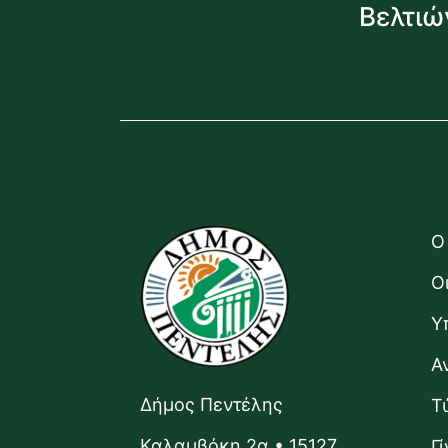
Βελτιώ
Ο
Ο
Υ
Α
Δήμος Πεντέλης
Τ
Καλαμβόκη 2α • 15127,
Γ