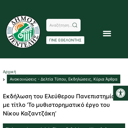
ΓΙΝΕ ΕΘΕΛΟΝΤΗΣ
Αρχική
Ανακοινώσεις - Δελτία Τύπου
,
Εκδηλώσεις
,
Κύρια Άρθρα
Αν
Εκδήλωση του Ελεύθερου Πανεπιστημίου
με τίτλο ‘Το μυθιστορηματικό έργο του
Νίκου Καζαντζάκη’