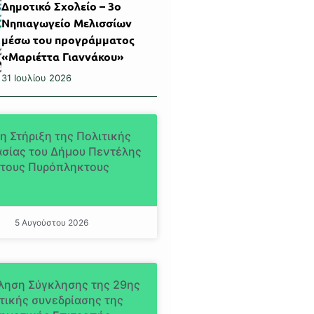
Δημοτικό Σχολείο – 3ο
Νηπιαγωγείο Μελισσίων
μέσω του προγράμματος
«Μαριέττα Γιαννάκου»
31 Ιουλίου 2026
η Στήριξη της Πολιτικής
σίας του Δήμου Πεντέλης
τους Πυρόπληκτους
5 Αυγούστου 2026
ληση Σύγκλησης της 29ης
τικής συνεδρίασης της