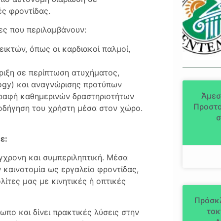
ές φροντίδας.
ες που περιλαμβάνουν:
ικτών, όπως οι καρδιακοί παλμοί,
ριξη σε περίπτωση ατυχήματος,
logy) και αναγνώρισης προτύπων
Άμεσ
αγραφή καθημερινών δραστηριοτήτων
Προστα
καθοδήγηση του χρήστη μέσα στον χώρο.
σ
ε:
ύγχρονη και συμπεριληπτική. Μέσα
ν καινοτομία ως εργαλείο φροντίδας,
λίτες μας με κινητικές ή οπτικές
Πρόσκ
τακ
ρωπο και δίνει πρακτικές λύσεις στην