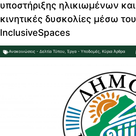
υποστήριξης ηλικιωμένων και
κινητικές δυσκολίες μέσω το
InclusiveSpaces
Ανακοινώσεις - Δελτία Τύπου
,
Έργα - Υποδομές
,
Κύρια Άρθρα