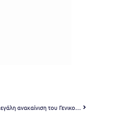
Νατάσσα Κοσμοπούλου «Η μεγάλη ανακαίνιση του Γενικού Νοσοκομείου Παίδων Πεντέλης σηματοδοτεί μια νέα σελίδα για τη δημόσια παιδιατρική περίθαλψη»