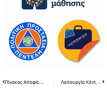
Πίνακας Αποφάσεων 10ης συνεδρίασης Δ.Σ. 2021
Λειτουργία Κέντρων Δημιουργικής Απασχόλησης Παιδιών στο Δήμο Πεντέλης