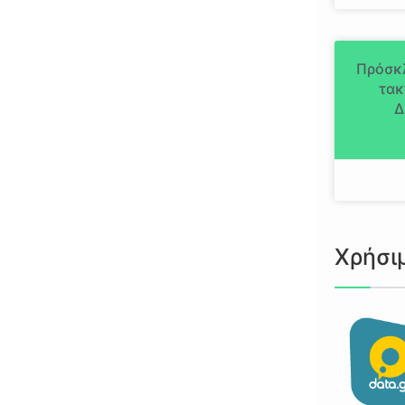
Πρόσκ
τακ
Δ
Χρήσι