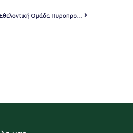
Γίνε εθελοντής. Ενίσχυσε την Εθελοντική Ομάδα Πυροπροστασίας του Δήμου μας