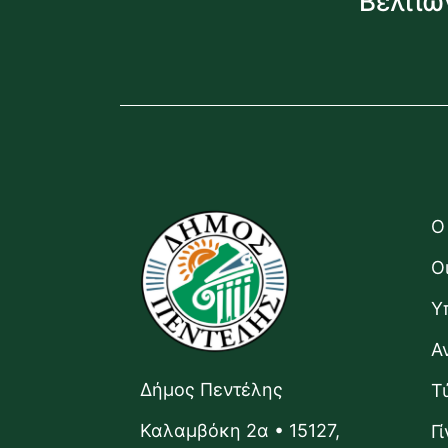
Βελτιώ
Ο
Ο
Υ
Α
Δήμος Πεντέλης
Τ
Καλαμβόκη 2α • 15127,
Γ