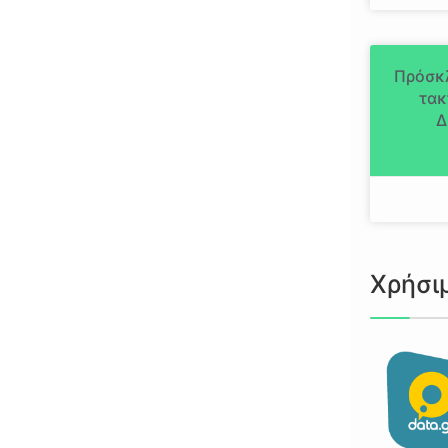
Πρόσκ
τακ
Δ
Χρήσι