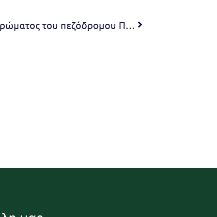
Προσωρινή κατάληψη οδοστρώματος του πεζόδρομου Πατρών στην Δ.Κ. Μελισσίων