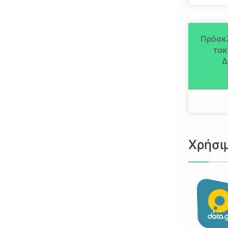
Πρόσκ
τακ
Δ
Χρήσι