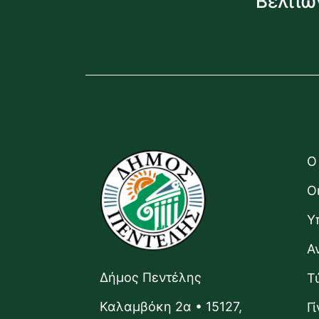
Βελτιώ
Ο
Ο
Υ
Α
Δήμος Πεντέλης
Τ
Καλαμβόκη 2α • 15127,
Γ