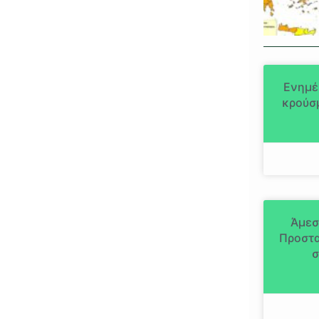
Ενημέ
κρούσμ
Άμεσ
Προστα
σ