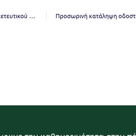
Προσωρινή παράκαμψη λόγω των έργων αποχετευτικού δικτύου προς την είσοδο του 2 ου Δημοτικού Πεντέλης