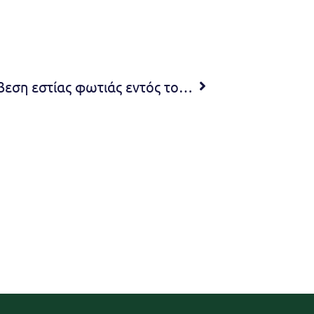
Εντοπισμός και άμεση κατάσβεση εστίας φωτιάς εντός του νοσοκομείου πρώην Παπαδημητρίου