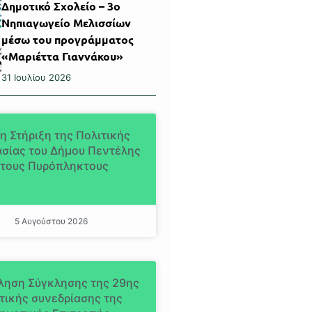
Δημοτικό Σχολείο – 3ο
Νηπιαγωγείο Μελισσίων
μέσω του προγράμματος
«Μαριέττα Γιαννάκου»
31 Ιουλίου 2026
η Στήριξη της Πολιτικής
σίας του Δήμου Πεντέλης
τους Πυρόπληκτους
5 Αυγούστου 2026
ληση Σύγκλησης της 29ης
τικής συνεδρίασης της