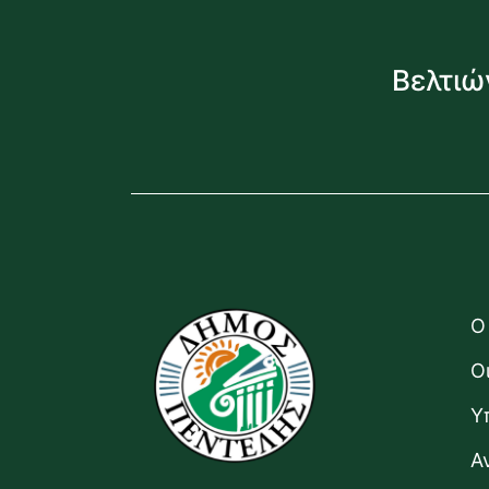
Βελτιώ
Ο
Ο
Υ
Α