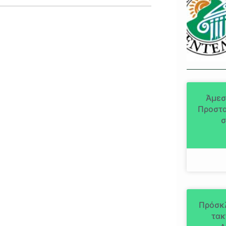
Άμεσ
Προστα
σ
Πρόσκ
τακ