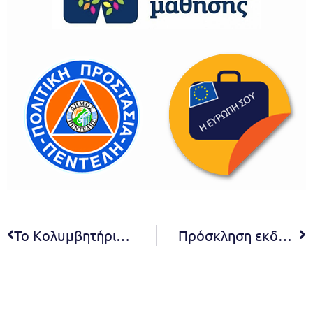
Το Kολυμβητήριο του Δ.Α.Κ. Μελισσίων Δήμου Πεντέλης, ανοίγει για τους αθλούμενους πολίτες βάσει των υγειονομικών πρωτοκόλλων
Πρόσκληση εκδήλωσης ενδιαφέροντος για την προμήθεια ηχητικών συστημάτων για τη Σ.Ε. β΄ βάθμιας εκπαίδευσης